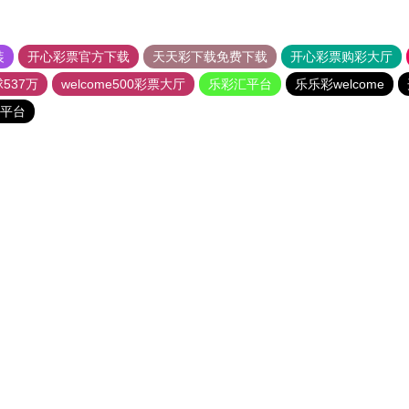
装
开心彩票官方下载
天天彩下载免费下载
开心彩票购彩大厅
537万
welcome500彩票大厅
乐彩汇平台
乐乐彩welcome
平台