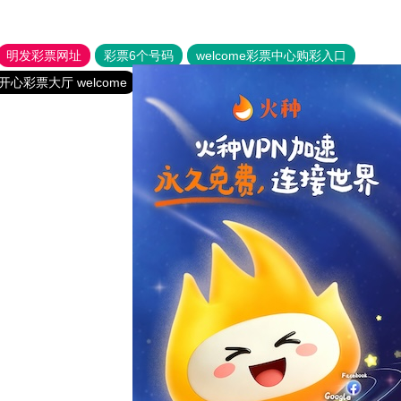
明发彩票网址
彩票6个号码
welcome彩票中心购彩入口
开心彩票大厅 welcome
乐彩汇下载中心